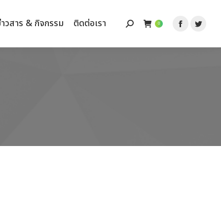
ข่าวสาร & กิจกรรม
ข่าวสาร & กิจกรรม
ติดต่อเรา
ติดต่อเรา
Search:
Search:
0
0
Facebook
Facebook
Twitt
Twitt
page
page
page
page
opens
opens
opens
opens
in
in
in
in
new
new
new
new
window
window
wind
wind