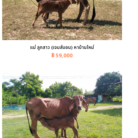
แม่ ลูกสาว (เจมส์บอน) หาบ้านใหม่
฿
59,000