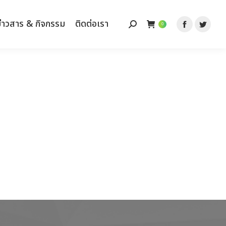
ข่าวสาร & กิจกรรม
ข่าวสาร & กิจกรรม
ติดต่อเรา
ติดต่อเรา
Search:
Search:
0
0
Facebook
Facebook
Twitt
Twitt
page
page
page
page
opens
opens
opens
opens
in
in
in
in
new
new
new
new
window
window
wind
wind